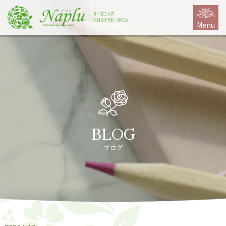
本
文
Menu
に
ス
キ
ッ
プ
BLOG
ブログ