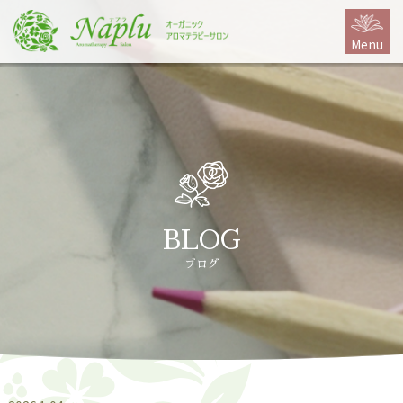
本
文
Menu
に
ス
キ
ッ
プ
BLOG
ブログ