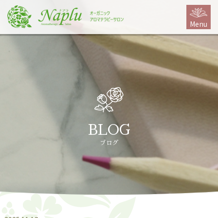
本
文
Menu
に
ス
キ
ッ
プ
BLOG
ブログ