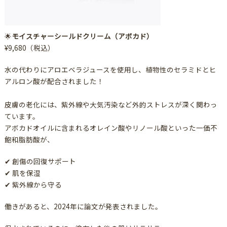
🌟
モイスチャーシールドクリーム（アボカド）
¥9,680（税込）
水の代わりにアロエベラジュースを使用し、植物性のセラミドとヒ
アルロン酸が配合されました！
皮膚の老化には、紫外線や大気汚染など外的ストレスが深く関わっ
ています。⁠
アボカドオイルに含まれるオレイン酸やリノール酸といった一価不
飽和脂肪酸が、⁠
✔ 創傷の回復サポート⁠
✔ 肌を保湿
✔ 紫外線から守る⁠
働きがあると、2024年に論文が発表されました。