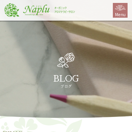
本
文
Menu
に
ス
キ
ッ
プ
BLOG
ブログ