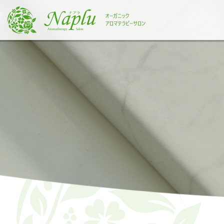
本
文
に
ス
キ
ッ
プ