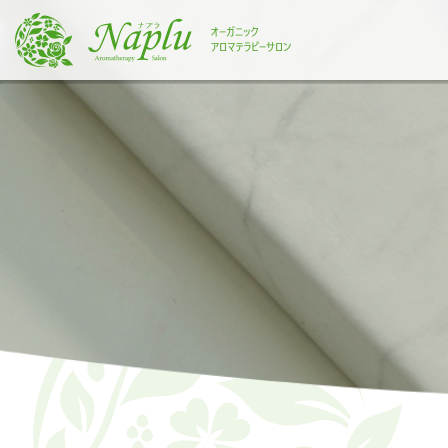
本
文
に
ス
キ
ッ
プ