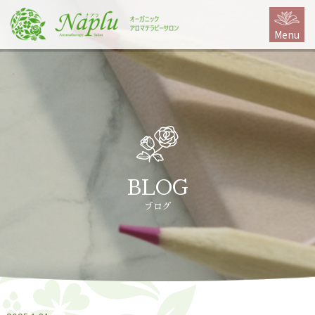
本
文
Menu
に
ス
キ
ッ
プ
BLOG
ブログ