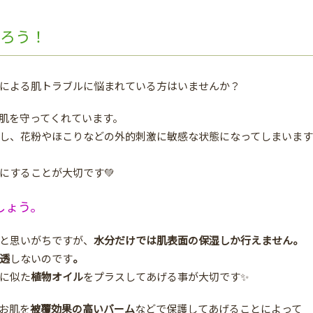
切ろう！
による肌トラブルに悩まれている方はいませんか？
肌を守ってくれています。
し、花粉やほこりなどの外的刺激に敏感な状態になってしまいます
にすることが大切です💚
しょう。
と思いがちですが、
水分だけでは肌表面の保湿しか行えません。
透
しないのです
。
に似た
植物オイル
をプラスしてあげる事が大切です✨
お肌を
被覆効果の高いバーム
などで保護してあげることによって