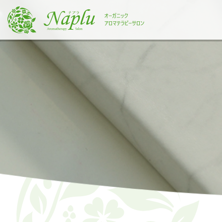
本
文
に
ス
キ
ッ
プ