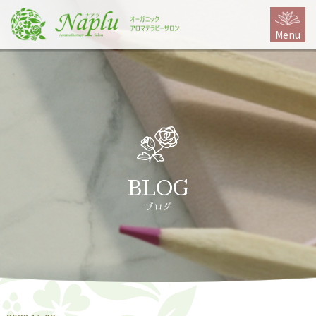
本
文
Menu
に
ス
キ
ッ
プ
BLOG
ブログ