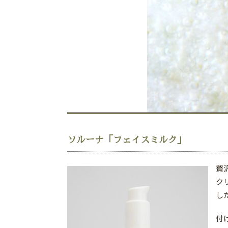
ソルーナ「フェイスミルク」
贅
ク
し
付