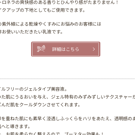
トロネラの爽快感のある香りとひんやり感がたまりません！
イクアップの下地としてもご使用できます。
の紫外線による乾燥やくすみにお悩みのお客様には
非お使いいただきたい乳液です。
詳細はこちら
イルフリーのジェルタイプ美容液。
いた肌にうるおいを与え、ジェル特有のみずみずしいテクスチャー
ばんだ肌をクールダウンさせてくれます。
齢を重ねた肌にも素早く浸透しふっくらをハリをあたえ、透明感の
肌へと導きます。
た、お肌を柔らかく整えるので、ブースター効果も！