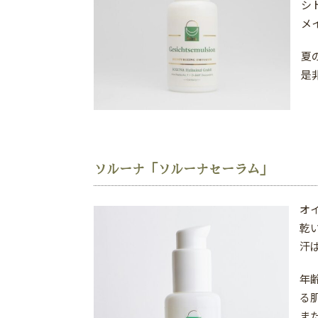
シ
メ
夏
是
ソルーナ「ソルーナセーラム」
オ
乾
汗
年
る
ま