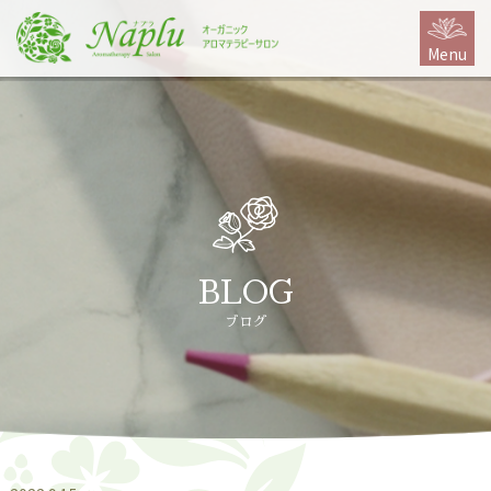
本
文
Menu
に
ス
キ
ッ
プ
BLOG
ブログ