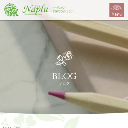
本
文
Menu
に
ス
キ
ッ
プ
BLOG
ブログ