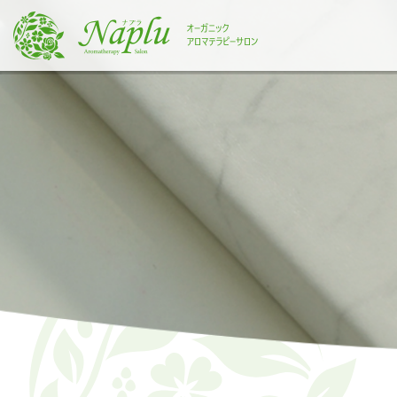
本
文
に
ス
キ
ッ
プ