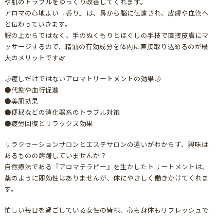
や肌のトラブルをゆっくり改善してくれます。
アロマの心地よい『香り』は、鼻から脳に伝達され、皮膚や血管へ
と伝わっていきます。
服の上からではなく、手のぬくもりとほぐしの手技で直接皮膚にマ
ッサージするので、精油の有効成分を体内に直接取り込めるのが最
大のメリットです🌿
🌙癒しだけではないアロマトリートメントの効果🌙
●代謝や血行促進
●美肌効果
●便秘などの消化器系のトラブル対策
●疲労回復とリラックス効果
リラクセーションサロンとエステサロンの違いがわからず、興味は
あるものの躊躇していませんか？
自然療法である『アロマテラピー』を生かしたトリートメントは、
薬のように即効性はありませんが、体にやさしく働きかけてくれま
す。
忙しい毎日を過ごしている女性の皆様、心も身体もリフレッシュで