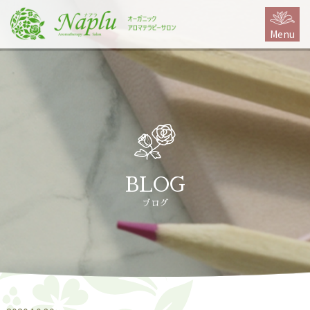
本
文
Menu
に
ス
キ
ッ
プ
BLOG
ブログ