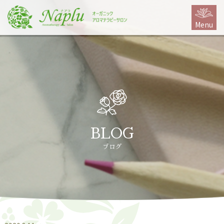
本
文
Menu
に
ス
キ
ッ
プ
BLOG
ブログ