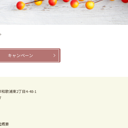
。
キャンペーン
和歌浦東2丁目4-48-1
7
社概要