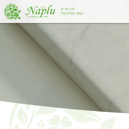
本
文
に
ス
キ
ッ
プ