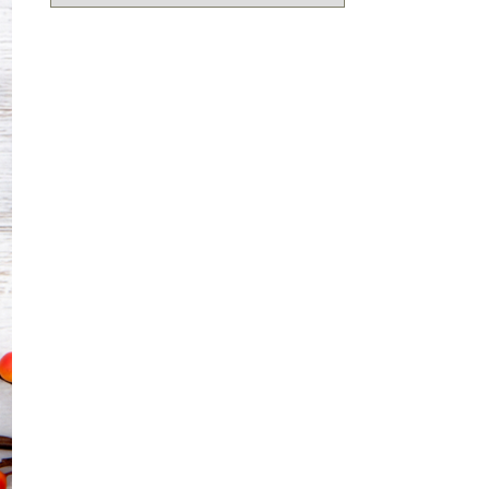
ー
カ
イ
ブ