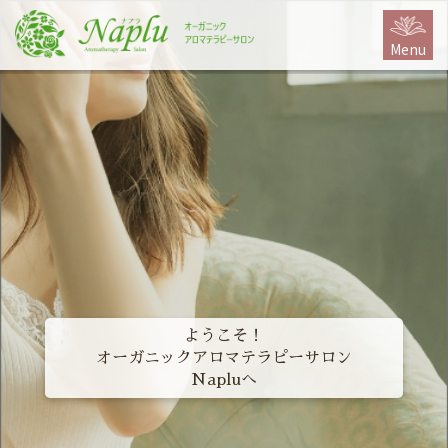
本
文
Menu
に
ス
キ
ッ
プ
ようこそ！
オーガニックアロマテラピーサロン
Napluへ